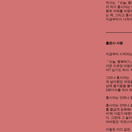
작가는 『오늘, 
까 작가 홍시야는 
행위 자체를 되찾아
는 책, 그리고 홍
지금부터가 시작이
출판사 서평
지금부터 시작되는 
『오늘, 행복하기』
거운 드로잉 비법이
어? 싶기도 하다.
그러나 홍시야는 
게 살아왔던 과정을
상에 즐거움을 불어
100가지를 적어 
홍시야는 언제나 
홍시야는 언제나 
를 즐겁게 승화해
이’에 가깝기 때문
다. 그런데 그 놀
어버렸던 ‘자연스
이렇듯 아이 같은,