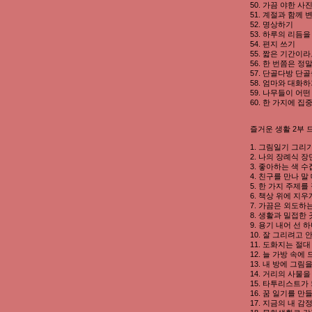
50. 가끔 야한 사
51. 계절과 함께
52. 명상하기
53. 하루의 리듬을
54. 편지 쓰기
55. 짧은 기간이
56. 한 번쯤은 
57. 단골다방 단
58. 엄마와 대화
59. 나무들이 어
60. 한 가지에 
즐거운 생활 2부 드
1. 그림일기 그리
2. 나의 장례식 
3. 좋아하는 색 
4. 친구를 만나 
5. 한 가지 주제
6. 책상 위에 지
7. 가끔은 외도하
8. 생활과 밀접한
9. 용기 내어 선 
10. 잘 그리려고
11. 도화지는 절
12. 늘 가방 속
13. 내 방에 그
14. 거리의 사
15. 타투리스트가
16. 꿈 일기를 만
17. 지금의 내 감