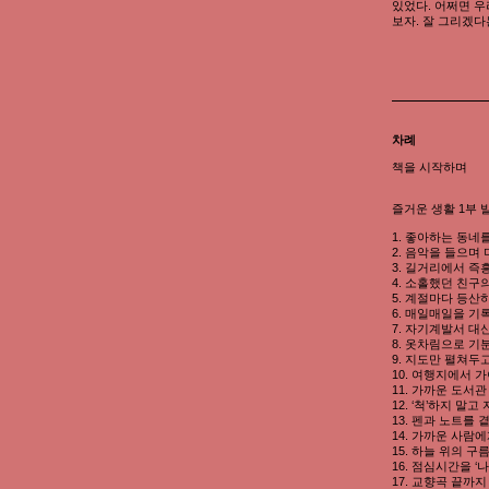
있었다. 어쩌면 우
보자. 잘 그리겠다
차례
책을 시작하며
즐거운 생활 1부 발상
1. 좋아하는 동네
2. 음악을 들으며
3. 길거리에서 즉
4. 소홀했던 친구
5. 계절마다 등산
6. 매일매일을 기
7. 자기계발서 대
8. 옷차림으로 기
9. 지도만 펼쳐두
10. 여행지에서 
11. 가까운 도서
12. ‘척’하지 말
13. 펜과 노트를
14. 가까운 사람
15. 하늘 위의 
16. 점심시간을 
17. 교향곡 끝까지