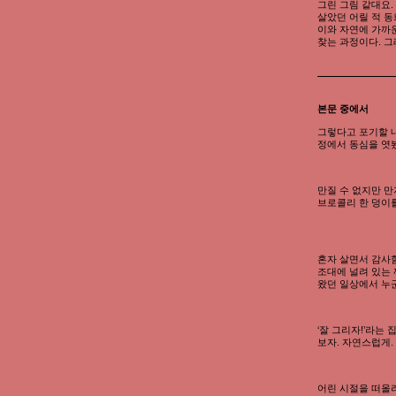
그린 그림 같대요.
살았던 어릴 적 동
이와 자연에 가까운
찾는 과정이다. 그
본문 중에서
그렇다고 포기할 내
정에서 동심을 엿봤
만질 수 없지만 만
브로콜리 한 덩이를
혼자 살면서 감사함
조대에 널려 있는 
왔던 일상에서 누
‘잘 그리자!’라는
보자. 자연스럽게.
어린 시절을 떠올려