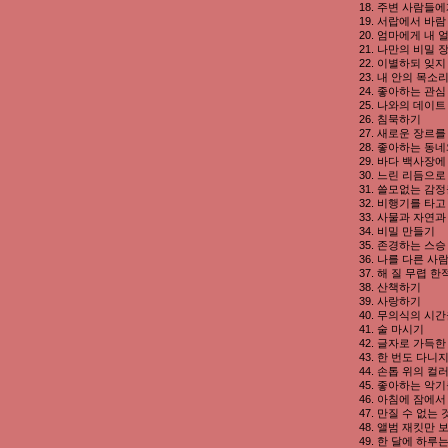
18. 주변 사람들
19. 서랍에서 바
20. 엄마에게 내
21. 나만의 비밀
22. 이별하되 잊지
23. 내 안의 목
24. 좋아하는 관
25. 나와의 데이
26. 침묵하기
27. 새로운 장르
28. 좋아하는 동
29. 바다 백사장
30. 느린 리듬으로
31. 쓸모없는 감
32. 비행기를 타
33. 사물과 자연
34. 비밀 만들기
35. 존경하는 스
36. 나를 다른 
37. 해 질 무렵
38. 산책하기
39. 사랑하기
40. 무의식의 시
41. 술 마시기
42. 글자로 가득
43. 한 번도 다
44. 손톱 위의 
45. 좋아하는 악
46. 아침에 잠에
47. 만질 수 없는
48. 앨범 재킷만
49. 한 달에 하