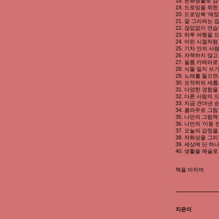
18. 문화생활로 
19. 드로잉을 위
20. 드로잉북 ‘애
21. 잘 그리려는
22. 끊임없이 연
23. 하루 여행을
24. 어린 시절처럼
25. 기차 안의 사
26. 자책하지 않고
27. 필름 카메라로
28. 식물 일지 쓰
29. 노래를 들으
30. 모작하되 새
31. 다양한 경험을
32. 다른 사람의
33. 지금 견뎌낸
34. 콜라주로 그
35. 나만의 그림
36. 나만의 ‘이동 
37. 오늘의 감정
38. 자화상을 그
39. 세상에 단 하
40. 생활을 예술
책을 마치며
지은이