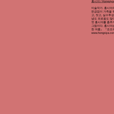
홍시야 / Hongsiya
미술작가. 홍시야의
뜬금없이 가족을 위
고, 씻고, 실수투
념도 외로움도 많다
껏 홍시야를 춤추게
그림이다. 홍시야
한 여름』 『조조의
www.hongsiya.c